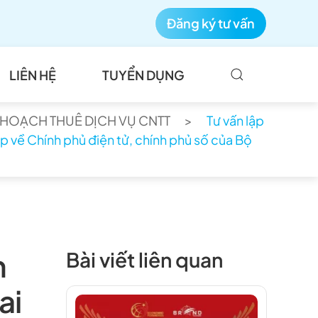
Đăng ký tư vấn
LIÊN HỆ
TUYỂN DỤNG
Ế HOẠCH THUÊ DỊCH VỤ CNTT
Tư vấn lập
p về Chính phủ điện tử, chính phủ số của Bộ
n
Bài viết liên quan
ai