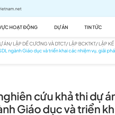
ietnam.net
 VỰC HOẠT ĐỘNG
DỰ ÁN
TIN TỨC
DỰ ÁN/ LẬP DỀ CƯƠNG VÀ DTCT/ LẬP BCKTKT/ LẬP K
DL ngành Giáo dục và triển khai các nhiệm vụ, giải phá
nghiên cứu khả thi dự á
h Giáo dục và triển kh