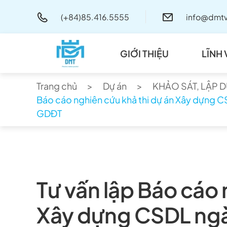
(+84)85.416.5555
info@dmtv
Skip to main content
GIỚI THIỆU
LĨNH
Trang chủ
Dự án
KHẢO SÁT, LẬP 
Báo cáo nghiên cứu khả thi dự án Xây dựng CS
GDĐT
Tư vấn lập Báo cáo 
Xây dựng CSDL ngàn