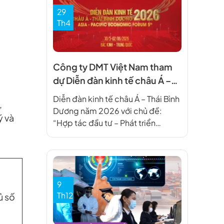
29
Th4
Công ty DMT Việt Nam tham
dự Diễn đàn kinh tế châu Á –
Thái Bình Dương năm 2026
Diễn đàn kinh tế châu Á – Thái Bình
,
Dương năm 2026 với chủ đề:
ý và
“Hợp tác đầu tư – Phát triển
thương hiệu” được tổ chức tại
Bắc Kinh, Trung Quốc Được bảo
trợ từ Hiệp hội doanh nghiệp đầu
tư nước ngoài (VAFIE), bảo trợ
truyền thông của Tạp chí Thời đại –
9
Liên […]
Th12
ủ số