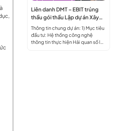
và
Liên danh DMT – EBIT trúng
dục,
thầu gói thầu Lập dự án Xây
dựng Hệ thống công nghệ
Thông tin chung dự án: 1) Mục tiêu
thông tin thực hiện Hải quan
đầu tư: Hệ thống công nghệ
số
thông tin thực hiện Hải quan số là
hức
hệ thống công nghệ thông tin
tổng thể, ứng dụng công nghệ
hiện đại, an ninh, an toàn, ổn định,
được triển khai tới tất cả các đơn
vị Hải quan trên toàn […]