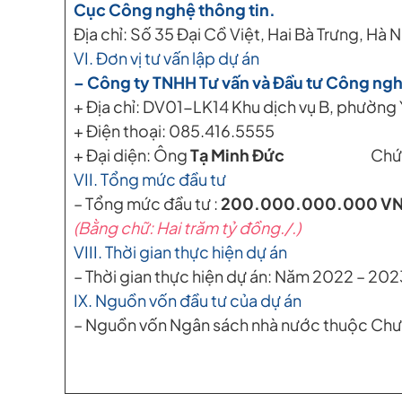
Cục Công nghệ thông tin.
Địa chỉ: Số 35 Đại Cồ Việt, Hai Bà Trưng, Hà N
VI. Đơn vị tư vấn lập dự án
– Công ty TNHH Tư vấn và Đầu tư Công ng
+ Địa chỉ: DV01-LK14 Khu dịch vụ B, phường
+ Điện thoại: 085.416.5555
+ Đại diện: Ông
Tạ Minh Đức
Chức v
VII. Tổng mức đầu tư
– Tổng mức đầu tư :
200.000.000.000 V
(Bằng chữ: Hai trăm tỷ đồng./.)
VIII. Thời gian thực hiện dự án
– Thời gian thực hiện dự án: Năm 2022 – 202
IX. Nguồn vốn đầu tư của dự án
– Nguồn vốn Ngân sách nhà nước thuộc Chương