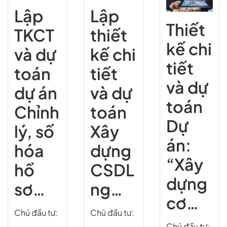
Lập
Lập
Thiết
thiết
TKCT
kế chi
kế chi
và dự
tiết
tiết
toán
và dự
và dự
dự án
toán
toán
Chỉnh
Dự
Xây
lý, số
án:
dựng
hóa
“Xây
CSDL
hồ
dựng
ng…
sơ…
cơ…
Chủ đầu tư:
Chủ đầu tư:
Chủ đầu tư: