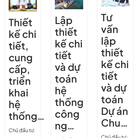
Tư
Lập
Thiết
vấn
thiết
kế chi
lập
kế chi
tiết,
thiết
tiết
cung
kế chi
và dự
cấp,
tiết
toán
triển
và dự
hệ
khai
toán
thống
hệ
Dự án
công
thống…
Chu…
ng…
Chủ đầu tư:
Chủ đầu tư: