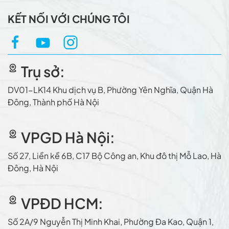
KẾT NỐI VỚI CHÚNG TÔI
Trụ sở:
DV01-LK14 Khu dịch vụ B, Phường Yên Nghĩa, Quận Hà
Ðông, Thành phố Hà Nội
VPGD Hà Nội:
Số 27, Liền kề 6B, C17 Bộ Công an, Khu đô thị Mỗ Lao, Hà
Đông, Hà Nội
VPÐD HCM:
Số 2A/9 Nguyễn Thị Minh Khai, Phường Ða Kao, Quận 1,