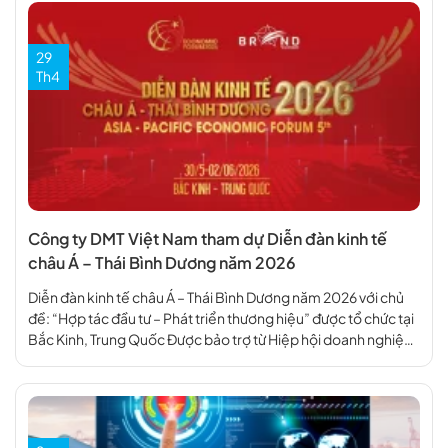
29
Th4
Công ty DMT Việt Nam tham dự Diễn đàn kinh tế
châu Á – Thái Bình Dương năm 2026
Diễn đàn kinh tế châu Á – Thái Bình Dương năm 2026 với chủ
đề: “Hợp tác đầu tư – Phát triển thương hiệu” được tổ chức tại
Bắc Kinh, Trung Quốc Được bảo trợ từ Hiệp hội doanh nghiệp
đầu tư nước ngoài (VAFIE), bảo trợ truyền thông của Tạp chí
Thời đại – Liên […]