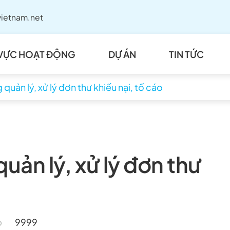
ietnam.net
 VỰC HOẠT ĐỘNG
DỰ ÁN
TIN TỨC
quản lý, xử lý đơn thư khiếu nại, tố cáo
uản lý, xử lý đơn thư
9999