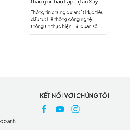
thầu gói thầu Lập dự án Xây
dựng Hệ thống công nghệ
Thông tin chung dự án: 1) Mục tiêu
thông tin thực hiện Hải quan
đầu tư: Hệ thống công nghệ
số
thông tin thực hiện Hải quan số là
hệ thống công nghệ thông tin
tổng thể, ứng dụng công nghệ
hiện đại, an ninh, an toàn, ổn định,
được triển khai tới tất cả các đơn
vị Hải quan trên toàn […]
KẾT NỐI VỚI CHÚNG TÔI
h doanh