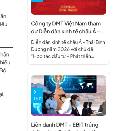
hần
Công ty DMT Việt Nam tham
iếu
dự Diễn đàn kinh tế châu Á –
Thái Bình Dương năm 2026
Diễn đàn kinh tế châu Á – Thái Bình
Dương năm 2026 với chủ đề:
phần
“Hợp tác đầu tư – Phát triển
khiếu
thương hiệu” được tổ chức tại
 Bộ
Bắc Kinh, Trung Quốc Được bảo
trợ từ Hiệp hội doanh nghiệp đầu
tư nước ngoài (VAFIE), bảo trợ
truyền thông của Tạp chí Thời đại –
9
i,
Liên […]
Th12
Liên danh DMT – EBIT trúng