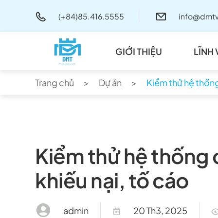
(+84)85.416.5555
info@dmtv
Skip to main content
GIỚI THIỆU
LĨNH
Trang chủ
Dự án
Kiểm thử hệ thống 
Kiểm thử hệ thống q
khiếu nại, tố cáo
admin
20 Th3, 2025